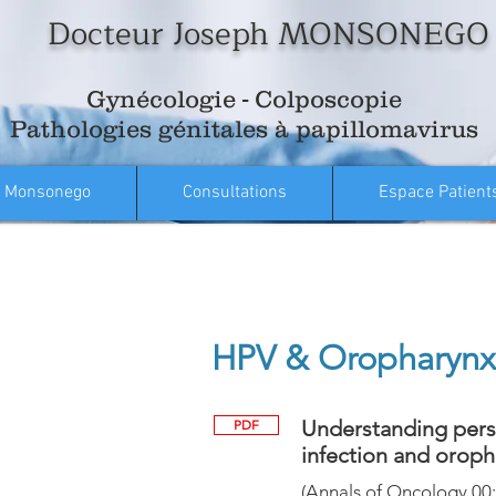
Docteur Joseph MONSONEGO
Gynécologie - Colposcopie
Pathologies génitales à papillomavirus
 Monsonego
Consultations
Espace Patient
HPV & Oropharynx
Understanding perso
PDF
infection and oroph
(Annals of Oncology 00: