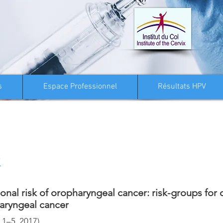
Actualités
s
Espace Professionnel
Résultats HPV
nal risk of oropharyngeal cancer: risk-groups for
aryngeal cancer
 1–5, 2017)