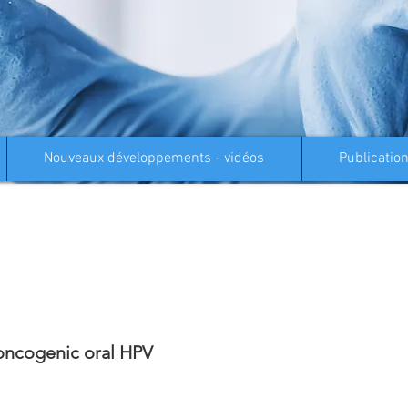
Nouveaux développements - vidéos
Publicatio
 oncogenic oral HPV