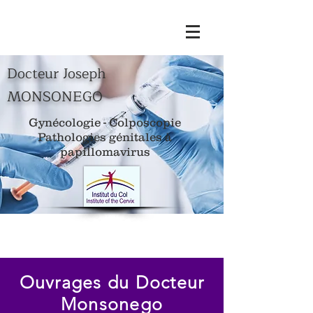
Docteur Joseph
MONSONEGO
Gynécologie - Colposcopie
Pathologies génitales à
papillomavirus
Ouvrages du Docteur
Monsonego