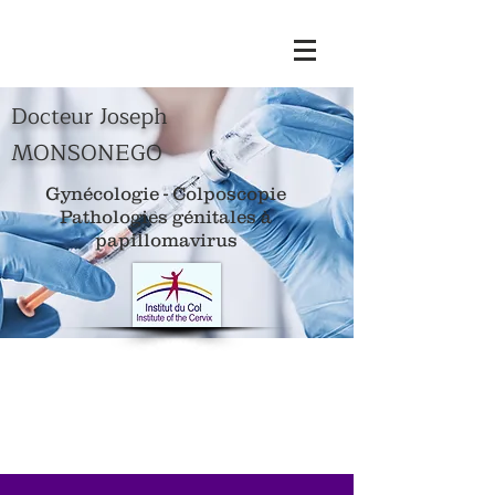
Docteur Joseph
MONSONEGO
Gynécologie - Colposcopie
Pathologies génitales à
papillomavirus