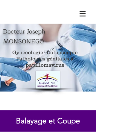
Docteur Joseph
MONSONEGO
Gynécologie - Colposcopie
Pathologies génitales à
papillomavirus
Balayage et Coupe