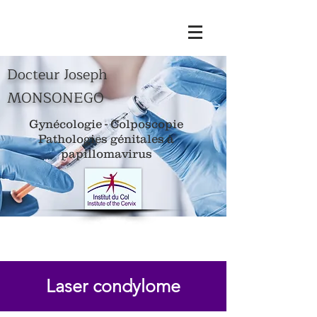
Docteur Joseph
MONSONEGO
Gynécologie - Colposcopie
Pathologies génitales à
papillomavirus
Laser condylome